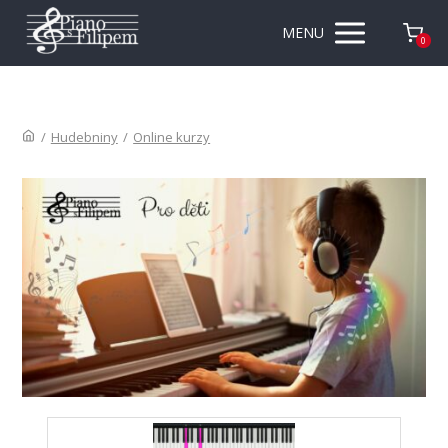
MENU
0
/
Hudebniny
/
Online kurzy