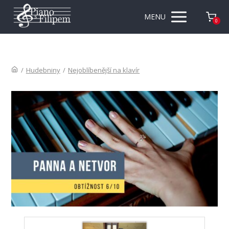
MENU
0
/
Hudebniny
/
Nejoblíbenější na klavír