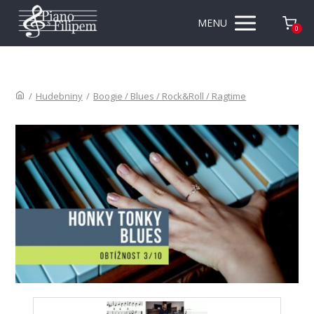
MENU
0
/
Hudebniny
/
Boogie / Blues / Rock&Roll / Ragtime