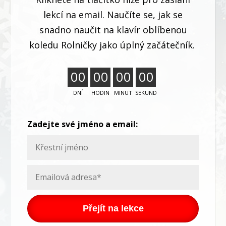
lekcí na email. Naučíte se, jak se
snadno naučit na klavír oblíbenou
koledu Rolničky jako úplný začátečník.
0
0
0
0
0
0
0
0
DNÍ
HODIN
MINUT
SEKUND
Zadejte své jméno a email:
Přejít na lekce