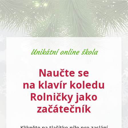
Unikátní online škola
Naučte se
na klavír koledu
Rolničky jako
začátečník
Klikněte na tlačítko níže pro zaslání